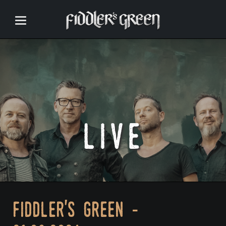
live
fiddler's green -