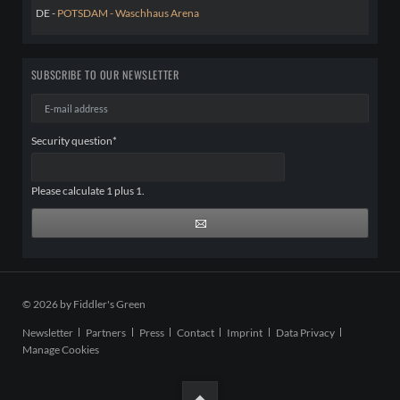
DE -
POTSDAM - Waschhaus Arena
SUBSCRIBE TO OUR NEWSLETTER
E-
mail
address
Mandatory
Security question
*
field
Please calculate 1 plus 1.
© 2026 by Fiddler's Green
Skip
Newsletter
Partners
Press
Contact
Imprint
Data Privacy
navigation
Manage Cookies