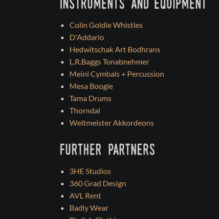
instruments and equipment
Colin Goldie Whistles
D'Addario
Hedwitschak Art Bodhrans
L.R.Baggs Tonabnehmer
Meinl Cymbals + Percussion
Mesa Boogie
Tama Drums
Thorndal
Weltmeister Akkordeons
further partners
3HE Studios
360 Grad Design
AVL Rent
Badly Wear