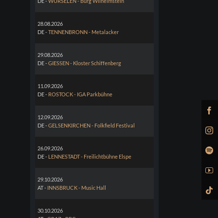
DE -
WÜRSELEN - Burg Wilhelmstein
28.08.2026
DE -
TENNENBRONN - Metalacker
29.08.2026
DE -
GIESSEN - Kloster Schiffenberg
11.09.2026
DE -
ROSTOCK - IGA Parkbühne
12.09.2026
DE -
GELSENKIRCHEN - Folkfield Festival
26.09.2026
DE -
LENNESTADT - Freilichtbühne Elspe
29.10.2026
AT -
INNSBRUCK - Music Hall
30.10.2026