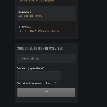
DE -
BIELEFELD - Lokschuppen
29.12.2026
DE -
BREMEN - Pier2
30.12.2026
DE -
POTSDAM - Waschhaus Arena
SUBSCRIBE TO OUR NEWSLETTER
E-
mail
address
Mandatory
Security question
*
field
What is the sum of 1 and 7?