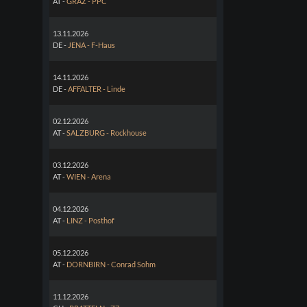
AT -
GRAZ - PPC
13.11.2026
DE -
JENA - F-Haus
14.11.2026
DE -
AFFALTER - Linde
02.12.2026
AT -
SALZBURG - Rockhouse
03.12.2026
AT -
WIEN - Arena
04.12.2026
AT -
LINZ - Posthof
05.12.2026
AT -
DORNBIRN - Conrad Sohm
11.12.2026