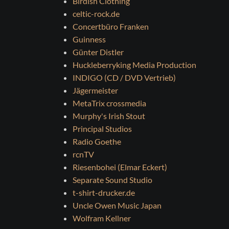
Birdish Clothing
celtic-rock.de
Concertbüro Franken
Guinness
Günter Distler
Huckleberryking Media Production
INDIGO (CD / DVD Vertrieb)
Jägermeister
MetaTrix crossmedia
Murphy's Irish Stout
Principal Studios
Radio Goethe
rcnTV
Riesenbohei (Elmar Eckert)
Separate Sound Studio
t-shirt-drucker.de
Uncle Owen Music Japan
Wolfram Kellner