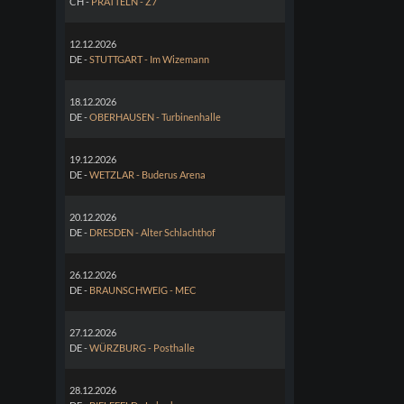
CH -
PRATTELN - Z7
12.12.2026
DE -
STUTTGART - Im Wizemann
18.12.2026
DE -
OBERHAUSEN - Turbinenhalle
19.12.2026
DE -
WETZLAR - Buderus Arena
20.12.2026
DE -
DRESDEN - Alter Schlachthof
26.12.2026
DE -
BRAUNSCHWEIG - MEC
27.12.2026
DE -
WÜRZBURG - Posthalle
28.12.2026