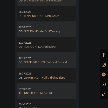
DE -
WÜRSELEN - Burg Wilhelmstein
28.08.2026
DE -
TENNENBRONN - Metalacker
29.08.2026
DE -
GIESSEN - Kloster Schiffenberg
11.09.2026
DE -
ROSTOCK - IGA Parkbühne
12.09.2026
DE -
GELSENKIRCHEN - Folkfield Festival
26.09.2026
DE -
LENNESTADT - Freilichtbühne Elspe
29.10.2026
AT -
INNSBRUCK - Music Hall
30.10.2026