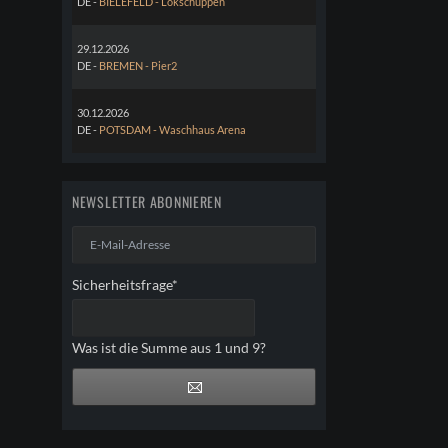
DE -
BIELEFELD - Lokschuppen
29.12.2026
DE -
BREMEN - Pier2
30.12.2026
DE -
POTSDAM - Waschhaus Arena
NEWSLETTER ABONNIEREN
E-
Mail-
Adresse
Pflichtfeld
Sicherheitsfrage
*
Was ist die Summe aus 1 und 9?