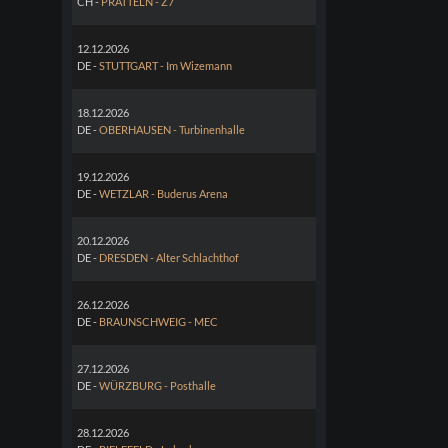
CH -
PRATTELN - Z7
12.12.2026
DE -
STUTTGART - Im Wizemann
18.12.2026
DE -
OBERHAUSEN - Turbinenhalle
19.12.2026
DE -
WETZLAR - Buderus Arena
20.12.2026
DE -
DRESDEN - Alter Schlachthof
26.12.2026
DE -
BRAUNSCHWEIG - MEC
27.12.2026
DE -
WÜRZBURG - Posthalle
28.12.2026