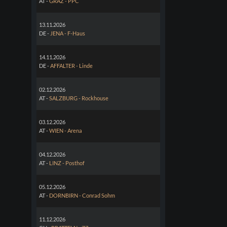
AT -
GRAZ - PPC
13.11.2026
DE -
JENA - F-Haus
14.11.2026
DE -
AFFALTER - Linde
02.12.2026
AT -
SALZBURG - Rockhouse
03.12.2026
AT -
WIEN - Arena
04.12.2026
AT -
LINZ - Posthof
05.12.2026
AT -
DORNBIRN - Conrad Sohm
11.12.2026