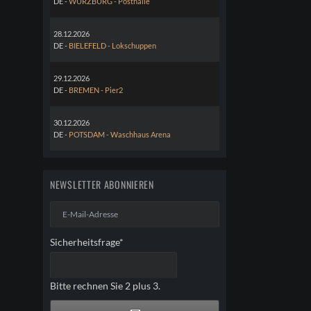
DE -
WÜRZBURG - Posthalle
28.12.2026
DE -
BIELEFELD - Lokschuppen
29.12.2026
DE -
BREMEN - Pier2
30.12.2026
DE -
POTSDAM - Waschhaus Arena
NEWSLETTER ABONNIEREN
E-
Mail-
Adresse
Pflichtfeld
Sicherheitsfrage
*
Bitte rechnen Sie 2 plus 3.