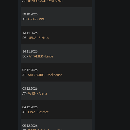
AT -
INNSBRUCK - Music Hall
30.10.2026
AT -
GRAZ - PPC
13.11.2026
DE -
JENA - F-Haus
14.11.2026
DE -
AFFALTER - Linde
02.12.2026
AT -
SALZBURG - Rockhouse
03.12.2026
AT -
WIEN - Arena
04.12.2026
AT -
LINZ - Posthof
05.12.2026