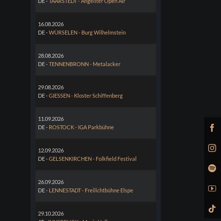
DE -
TAARSTEDT - Angeliter Open Air
16.08.2026
DE -
WÜRSELEN - Burg Wilhelmstein
28.08.2026
DE -
TENNENBRONN - Metalacker
29.08.2026
DE -
GIESSEN - Kloster Schiffenberg
11.09.2026
DE -
ROSTOCK - IGA Parkbühne
12.09.2026
DE -
GELSENKIRCHEN - Folkfield Festival
26.09.2026
DE -
LENNESTADT - Freilichtbühne Elspe
29.10.2026