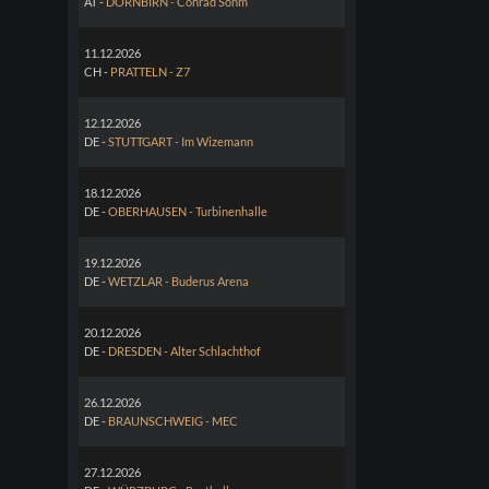
AT -
DORNBIRN - Conrad Sohm
11.12.2026
CH -
PRATTELN - Z7
12.12.2026
DE -
STUTTGART - Im Wizemann
18.12.2026
DE -
OBERHAUSEN - Turbinenhalle
19.12.2026
DE -
WETZLAR - Buderus Arena
20.12.2026
DE -
DRESDEN - Alter Schlachthof
26.12.2026
DE -
BRAUNSCHWEIG - MEC
27.12.2026