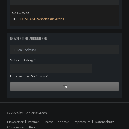
30.12.2026
DE -
POTSDAM - Waschhaus Arena
NEWSLETTER ABONNIEREN
E-
Mail-
Adresse
Pflichtfeld
Sicherheitsfrage
*
Bitte rechnen Sie 1 plus 9.
© 2026 by Fiddler's Green
Navigation
Newsletter
Partner
Presse
Kontakt
Impressum
Datenschutz
überspringen
Cookies verwalten