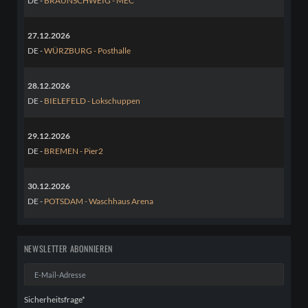
DE -
BRAUNSCHWEIG - MEC
27.12.2026
DE -
WÜRZBURG - Posthalle
28.12.2026
DE -
BIELEFELD - Lokschuppen
29.12.2026
DE -
BREMEN - Pier2
30.12.2026
DE -
POTSDAM - Waschhaus Arena
NEWSLETTER ABONNIEREN
E-
Mail-
Adresse
Pflichtfeld
Sicherheitsfrage
*